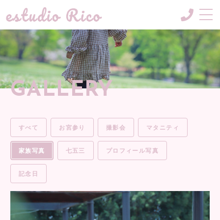
CONCEPT
コンセプト
MENU & PRICE
GALLERY
メニュー
GALLERY
ギャラリー
すべて
お宮参り
撮影会
マタニティ
BLOG
ブログ
家族写真
七五三
プロフィール写真
NEWS
記念日
お知らせ
INFORMATION
ご案内