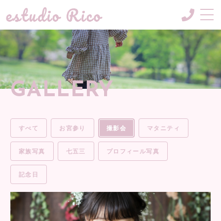
CONCEPT
コンセプト
MENU & PRICE
GALLERY
メニュー
GALLERY
ギャラリー
すべて
お宮参り
撮影会
マタニティ
BLOG
ブログ
家族写真
七五三
プロフィール写真
NEWS
記念日
お知らせ
INFORMATION
ご案内