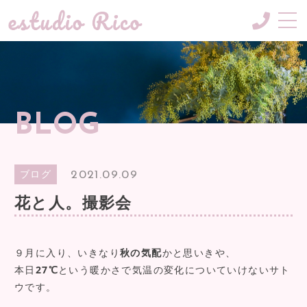
CONCEPT
コンセプト
MENU & PRICE
BLOG
メニュー
GALLERY
ギャラリー
2021.09.09
ブログ
BLOG
花と人。撮影会
ブログ
NEWS
お知らせ
９月に入り、いきなり
秋の気配
かと思いきや、
本日
27℃
という暖かさで気温の変化についていけないサト
INFORMATION
ウです。
ご案内