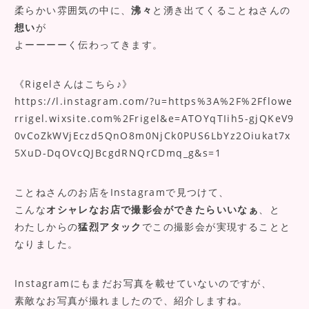
柔らかい雰囲気の中に、
沸々
と湧き出てくることねさんの
想い
が
よーーーーく伝わってきます。
《Rigelさんはこちら♪》
https://l.instagram.com/?u=https%3A%2F%2Fflowe
rrigel.wixsite.com%2Frigel&e=ATOYqTIih5-gjQKeV9
0vCoZkWVjEczd5QnO8m0NjCk0PUS6LbYz2Oiukat7x
5XuD-DqOVcQJBcgdRNQrCDmq_g&s=1
ことねさんのお店をInstagramで見つけて、
こんな
オシャレなお店で撮影会ができたらいいなぁ
、と
わたしからの
猛烈アタック
でこの撮影会が実現することと
なりました。
Instagramにもまだお写真を載せていないのですが、
素敵なお写真が撮れましたので、紹介しますね。